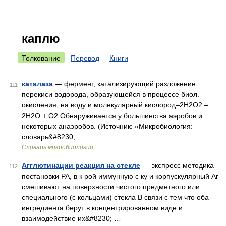
каплю
Толкование
Перевод
Книги
каталаза
— фермент, катализирующий разложение
111
перекиси водорода, образующейся в процессе биол.
окисления, на воду и молекулярный кислород–2H2O2 –
2H2O + O2 Обнаруживается у большинства аэробов и
некоторых анаэробов. (Источник: «Микробиология:
словарь&#8230; …
Словарь микробиологии
Агглютинации реакция на стекле
— экспресс методика
112
постановки РА, в к рой иммунную с ку и корпускулярный Аг
смешивают на поверхности чистого предметного или
специального (с кольцами) стекла В связи с тем что оба
ингредиента берут в концентрированном виде и
взаимодействие их&#8230; …