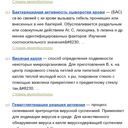
Словарь микробиологии
Бактерицидная активность сыворотки крови
— (БАС)
113
св во свежей с ки крови вызывать гибель проникших или
внесенных в нее бактерий. Обусловливается раздельным
или совокупным действием Ат, С, лизоцима, b лизина и др.
менее идентифицированных факторов. Изучение
соотносительного значения&#8230; …
Словарь микробиологии
Висячая капля
— способ определения подвижности
114
некоторых микроорганизмов. Для приготовления В. к. на
центр покровного стекла петлей или пипеткой наносят
каплю теплой молодой иссл. к ры, покровное стекло с
помощью вазелина прикрепляют к предметному стеклу
так,&#8230; …
Словарь микробиологии
Гемагглютинации реакция активная
— процесс
115
склеивания эритроцитов вирусной суспензией. Применяют
для индикации вирусов в среде. Для качественного
обнаружения вируса к капле вируссодержащей суспензии