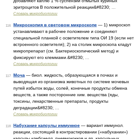
добавляют каплю 1 % суспензии отмытых куриных
эритроцитов В положительной реакции&#8230; …
Словарь микробиологии
Микроскопия в световом микроскопе
— 1) микроскоп
116
устанавливают в рабочее положение и соединяют
специальной планкой с осветителем типа ОИ 19 (если нет
встроенного осветителя); 2) на столик микроскопа кладут
микропрепарат (см. Бактериоскопический метод) и
фиксируют его клеммами.&#8230; …
Словарь микробиологии
Моча
— биол. жидкость, образующаяся в почках и
117
выводящая из организма животных по системе мочевых
путей избыток воды, солей, конечные продукты обмена
веществ, а также посторонние хим. вещества (яды,
токсины, лекарственные препараты, продукты
деградации&#8230; …
Словарь микробиологии
Набухание капсулы иммунное
— вариант иммунол.
118
реакции, состоящий в контрастировании («набухании»)
капсулы клебсиелл, пневмококков и др. капсульных