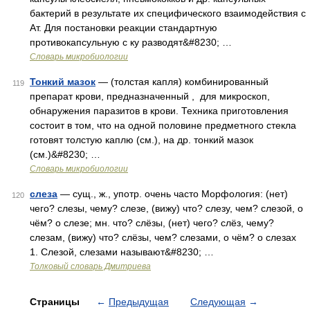
бактерий в результате их специфического взаимодействия с
Ат. Для постановки реакции стандартную
противокапсульную с ку разводят&#8230; …
Словарь микробиологии
Тонкий мазок
— (толстая капля) комбинированный
119
препарат крови, предназначенный , для микроскоп,
обнаружения паразитов в крови. Техника приготовления
состоит в том, что на одной половине предметного стекла
готовят толстую каплю (см.), на др. тонкий мазок
(см.)&#8230; …
Словарь микробиологии
слеза
— сущ., ж., употр. очень часто Морфология: (нет)
120
чего? слезы, чему? слезе, (вижу) что? слезу, чем? слезой, о
чём? о слезе; мн. что? слёзы, (нет) чего? слёз, чему?
слезам, (вижу) что? слёзы, чем? слезами, о чём? о слезах
1. Слезой, слезами называют&#8230; …
Толковый словарь Дмитриева
Страницы
←
Предыдущая
Следующая
→